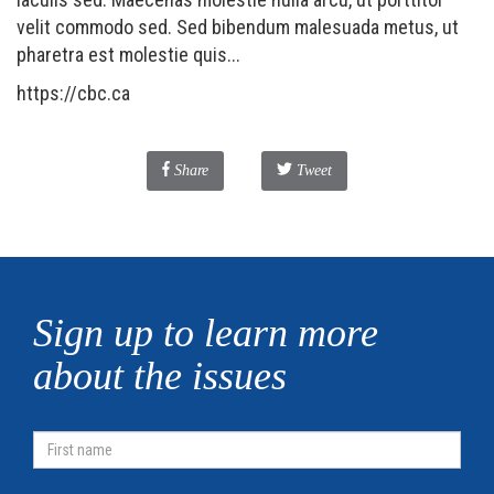
velit commodo sed. Sed bibendum malesuada metus, ut
pharetra est molestie quis...
https://cbc.ca
Facebook
Share
Tweet
Sign up to learn more
about the issues
First
Name