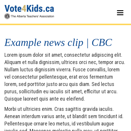
Skip
to
Togg
main
navig
content
Example news clip | CBC
Lorem ipsum dolor sit amet, consectetur adipiscing elit.
Aliquam et nulla dignissim, ultrices orci nec, tempor arcu.
Nullam luctus dignissim viverra. Fusce convallis, lorem
vel consectetur pellentesque, erat eros fermentum
lorem, sed porttitor justo arcu quis diam. Sed lectus
purus, sollicitudin eu iaculis sit amet, efficitur ut arcu.
Quisque laoreet quis ante eu eleifend.
Morbi ut ultricies enim. Cras sagittis gravida iaculis.
Aenean interdum varius ante, ut blandit sem tincidunt id.
Pellentesque ornare leo metus, id vestibulum augue
iaculis sed. Maecenas molestie nulla arcu, ut porttitor